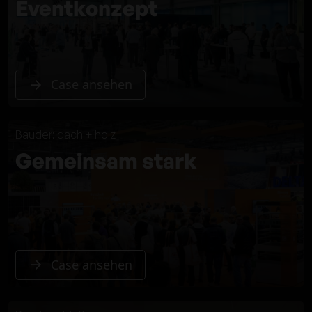
Eventkonzept
Case ansehen
Bauder: dach + holz
Gemeinsam stark
Case ansehen