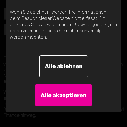
physisch und
Wenn Sie ablehnen, werden Ihre Informationen
beim Besuch dieser Website nicht erfasst. Ein
hybrid
einzelnes Cookie wird in Ihrem Browser gesetzt, um
daran zu erinnern, dass Sie nicht nachverfolgt
werden möchten.
Erlebnisorientierte Kommunikation verläuft nahtlos über
verschiedene Kanäle, Disziplinen und Formate. Deswegen
Alle ablehnen
verstehen wir unsere Arbeit ganzheitlich. Wir verbinden
Marken mit Menschen, in interaktiven Ausstellungen und
auf spannenden Events. Von virtuellen Plattformen bis zu
integrierten Kampagnen.
Wir begleiten unsere Kunden gerne auch langjährig,
Alle akzeptieren
etablierte internationale Marken ebenso wie den
dynamischen Mittelstand. Und dies über verschiedene
Branchenschwerpunkte wie Mobility, Tech, Healthcare und
Finance hinweg.