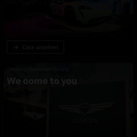
Case ansehen
Genesis: Markeneinführung
We come to you