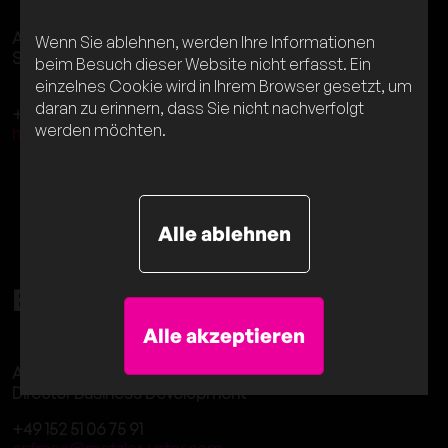
Ayleen Schermann
Wenn Sie ablehnen, werden Ihre Informationen
Senior HR Manager
beim Besuch dieser Website nicht erfasst. Ein
einzelnes Cookie wird in Ihrem Browser gesetzt, um
daran zu erinnern, dass Sie nicht nachverfolgt
+49 8106 213 71 88
werden möchten.
hr@metzler-vater.com
Alle ablehnen
Business Development
Alle akzeptieren
Alexa Brandt
Director Business Development
+49 152 51 06 75 91